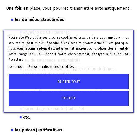
Une fois en place, vous pourrez transmettre automatiquement :
les données structurées
Numéro de CPI parente
Notre site Web utilise ses propres cookies et ceux de tiers pour améliorer nos
numéro de l’ancienne attestation (désactivation
services et pour mieux répondre à vos besoins professionnels. C'est pourquoi
automatique de l’ancienne ADC)
nous vous recommandons d'accepter leur utilisation pour profiter pleinement de
votre navigation. Pour donner votre consentement, appuyez sur le bouton
identité du collaborateur (qualité, nom, prénom, date et
Accepter :
lieu de naissance, nationalité)
Je refuse
Personnaliser les cookies
pouvoirs du collaborateur (réception de fonds,
engagement des parties)
REJETER TOUT
date de fin de validité de l’attestation
nom de l’assureur (si agent commercial)
J'ACCEPTE
informations de contact (mail, téléphone)
horodatage formalité (fait à, le)
etc.
les pièces justificatives