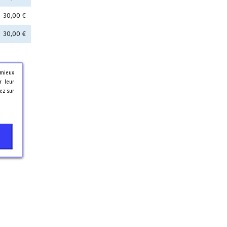
30,00 €
30,00 €
 mieux
r leur
ez sur