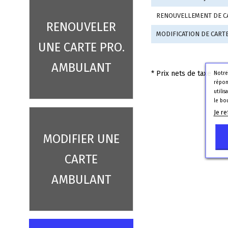
RENOUVELLEMENT DE C
RENOUVELER
MODIFICATION DE CAR
UNE CARTE PRO.
AMBULANT
* Prix nets de taxe co
Notre
répon
utili
le bo
Je r
MODIFIER UNE
CARTE
AMBULANT