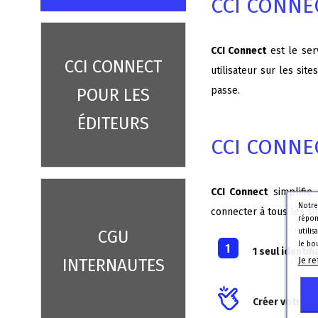
CCI CONNEC
CCI Connect
est le ser
CCI CONNECT
utilisateur sur les si
passe.
POUR LES
ÉDITEURS
CCI CONNE
CCI Connect
simplifie
Notre
connecter à tous les s
répon
utili
CGU
le bo
1 seul identif
Je r
INTERNAUTES
Créer votre co