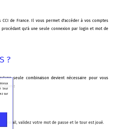
s CCI de France. Il vous permet d'accéder à vos comptes
 ne procédant qu'à une seule connexion par login et mot de
S ?
qu'une seule combinaison devient nécessaire pour vous
 mieux
r vous :
r leur
ez sur
re email, validez votre mot de passe et le tour est joué.