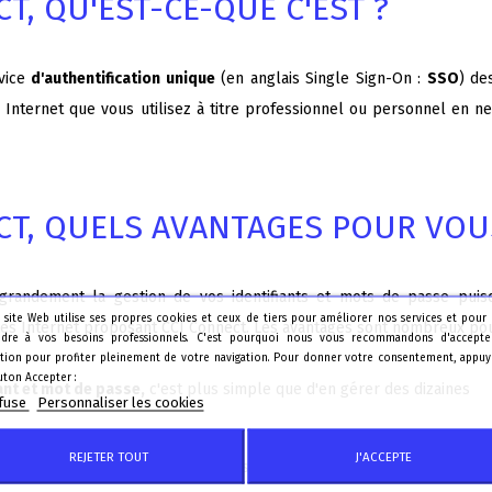
T, QU'EST-CE-QUE C'EST ?
vice
d'authentification unique
(en anglais
Single Sign-On
:
SSO
) de
tes Internet que vous utilisez à titre professionnel ou personnel en
CT, QUELS AVANTAGES POUR VOU
 grandement la gestion de vos identifiants et mots de passe puis
 site Web utilise ses propres cookies et ceux de tiers pour améliorer nos services et pour
ites Internet proposant CCI Connect. Les avantages sont nombreux pou
dre à vos besoins professionnels. C'est pourquoi nous vous recommandons d'accepte
sation pour profiter pleinement de votre navigation. Pour donner votre consentement, appuy
uton Accepter :
iant et mot de passe,
c'est plus simple que d'en gérer des dizaines
efuse
Personnaliser les cookies
REJETER TOUT
J'ACCEPTE
mpte CCI Connect c'est facile :
saisissez votre prénom, votre nom, vot