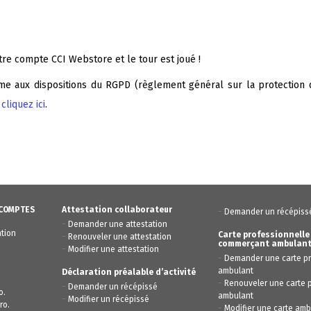
otre compte CCI Webstore et le tour est joué !
me aux dispositions du RGPD (
règlement général sur la protection d
,
cliquez ici
.
 COMPTES
Attestation collaborateur
-
Demander un récépiss
-
Demander une attestation
ation
Carte professionnelle
-
Renouveler une attestation
commerçant ambulan
-
Modifier une attestation
-
Demander une carte pr
ambulant
Déclaration préalable d’activité
-
Renouveler une carte p
-
Demander un récépissé
o.
ambulant
-
Modifier un récépissé
ro.
-
Modifier une carte amb