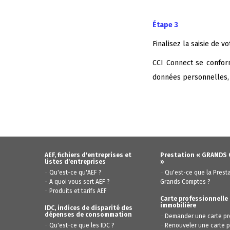
Étape 3
Finalisez la saisie de v
CCI Connect se confor
données personnelles
AEF, fichiers d'entreprises et
Prestation « GRANDS
listes d'entreprises
»
-
-
Qu'est-ce qu'AEF ?
Qu'est-ce que la Prest
-
A quoi vous sert AEF ?
Grands Comptes ?
-
Produits et tarifs AEF
Carte professionnelle
immobilière
IDC, indices de disparité des
dépenses de consommation
-
Demander une carte pr
-
-
Qu'est-ce que les IDC ?
Renouveler une carte p