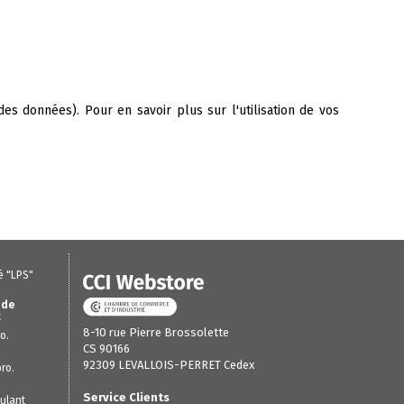
es données). Pour en savoir plus sur l'utilisation de vos
é "LPS"
 de
t
8-10 rue Pierre Brossolette
o.
CS 90166
92309 LEVALLOIS-PERRET Cedex
ro.
Service Clients
ulant