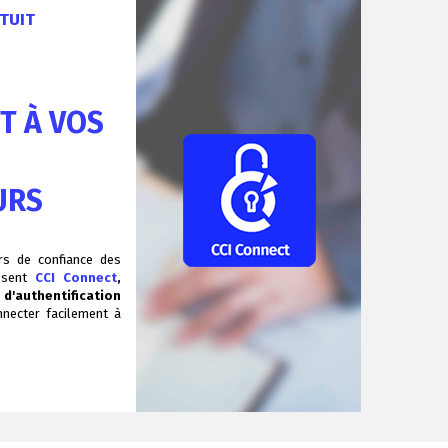
TUIT
T À VOS
URS
ers de confiance des
posent
CCI Connect
,
d'authentification
necter facilement à