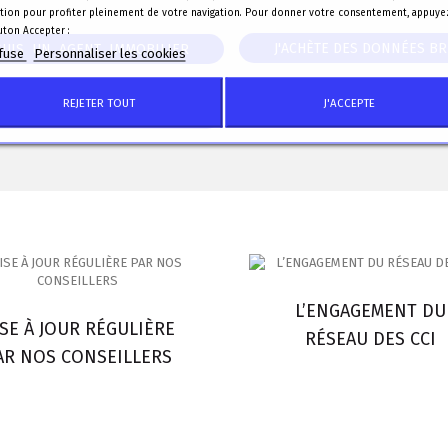
sation pour profiter pleinement de votre navigation. Pour donner votre consentement, appuye
uton Accepter :
J'ACHÈTE DES DONNÉES B
SUIS UN AGENT IMMOBILIER
efuse
Personnaliser les cookies
REJETER TOUT
J'ACCEPTE
En savoir plus sur les IDC..
SUIS COMMERÇANT AMBULANT
L’ENGAGEMENT DU
SE À JOUR RÉGULIÈRE
RÉSEAU DES CCI
AR NOS CONSEILLERS