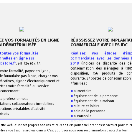
FAITES DÉ
VOS VENTE
Prospectez vos futurs cli
Ciblez au plus près vos p
EZ VOS FORMALITÉS EN LIGNE
RÉUSSISSEZ VOTRE IMPLANTA
plusieurs millions d’étab
N DÉMATÉRIALISÉE
COMMERCIALE AVEC LES IDC
du commerce, de l'industr
en quelques clics :
 toutes vos formalités
Réalisez vos études d'impl
nnelles en ligne sur
commerciales avec les données 
3,3 millions d'établiss
bstore.fr
, 24H/24 et 7J/7.
2018
(indices de disparité des d
30 critères de sélection
consommation des ménages à l'IRIS
3 millions de dirigeants
votre formalité, payez en ligne
,
disposition, 156 produits de co
1,2 millions de numéros
le formulaire pas à pas, chargez vos
courante, 37 postes de consommation r
0,5 million d'emails,
ificatives, signez électroniquement et
7 familles :
achat en ligne 24H/24, 
ttez votre formalité au service
pas de minimum de factu
 concernant :
alimentaire
équipement de la personne
te professionnelle
équipement de la maison
tations collaborateurs immobiliers
culture et loisirs
EN SAVO
rations préalables d’activité
soin de la personne
pissés
automobile
divers
 site Web utilise ses propres cookies et ceux de tiers pour améliorer nos services et pour mie
dre à vos besoins professionnels. C'est pourquoi nous vous recommandons d'accepter leur