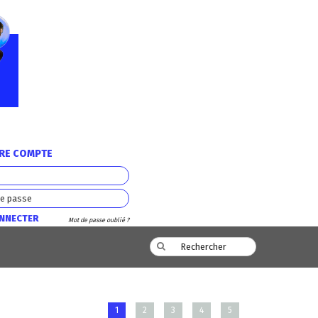
TRE COMPTE
ONNECTER
Mot de passe oublié ?
1
2
3
4
5
AL DES CCI