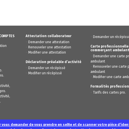
 COMPTES
Attestation collaborateur
-
Demander un récépiss
-
Demander une attestation
ation
Carte professionnelle
-
Renouveler une attestation
commerçant ambulan
-
Modifier une attestation
-
Demander une carte pr
ambulant
Déclaration préalable d’activité
-
Renouveler une carte p
-
Demander un récépissé
o.
ambulant
-
Modifier un récépissé
ro.
-
Modifier une carte amb
tivité,
Formalités profession
pro.
-
Tarifs des cartes pro.
tivité,
.
 vous demander de vous prendre en selfie et de scanner votre pièce d’iden