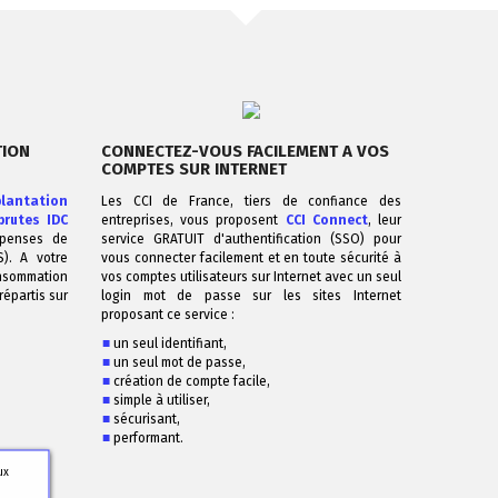
COLLER
S
ents avec AEF.
rospects parmi
TION
CONNECTEZ-VOUS FACILEMENT A VOS
lissements français
COMPTES SUR INTERNET
ie et des services
antation
Les CCI de France, tiers de confiance des
brutes IDC
ements,
entreprises, vous proposent
CCI Connect
, leur
épenses de
service GRATUIT d'authentification (SSO) pour
,
). A votre
vous connecter facilement et en toute sécurité à
nsommation
vos comptes utilisateurs sur Internet avec un seul
 de téléphone,
épartis sur
login mot de passe sur les sites Internet
proposant ce service :
7J/7
ration...
un seul identifiant,
un seul mot de passe,
création de compte facile,
simple à utiliser,
IR +
sécurisant,
performant.
ux