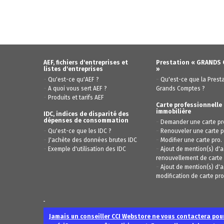
AEF, fichiers d'entreprises et
Prestation « GRANDS
listes d'entreprises
»
-
-
Qu'est-ce qu'AEF ?
Qu'est-ce que la Prest
-
A quoi vous sert AEF ?
Grands Comptes ?
-
Produits et tarifs AEF
Carte professionnelle
immobilière
IDC, indices de disparité des
dépenses de consommation
-
Demander une carte pr
-
-
Qu'est-ce que les IDC ?
Renouveler une carte p
-
-
J'achète des données brutes IDC
Modifier une carte pro.
-
-
Exemple d'utilisation des IDC
Ajout de mention(s) d'ac
renouvellement de carte 
-
Ajout de mention(s) d'ac
modification de carte pro
Jamais un conseiller CCI Webstore ne vous contactera pour