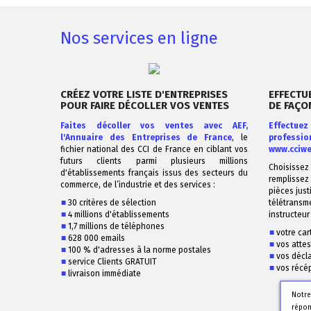
Nos services en ligne
CRÉEZ VOTRE LISTE D'ENTREPRISES
EFFECTU
POUR FAIRE DÉCOLLER VOS VENTES
DE FAÇO
Faites décoller vos ventes avec AEF,
Effectuez
l'Annuaire des Entreprises de France
, le
professio
fichier national des CCI de France en ciblant vos
www.cciwe
futurs clients parmi plusieurs millions
Choisissez 
d'établissements français issus des secteurs du
remplissez 
commerce, de l’industrie et des services :
pièces just
30 critères de sélection
télétransme
4 millions d'établissements
instructeur
1,7 millions de téléphones
votre car
628 000 emails
vos attes
100 % d'adresses à la norme postales
vos décla
service Clients GRATUIT
vos récé
livraison immédiate
Notre
répon