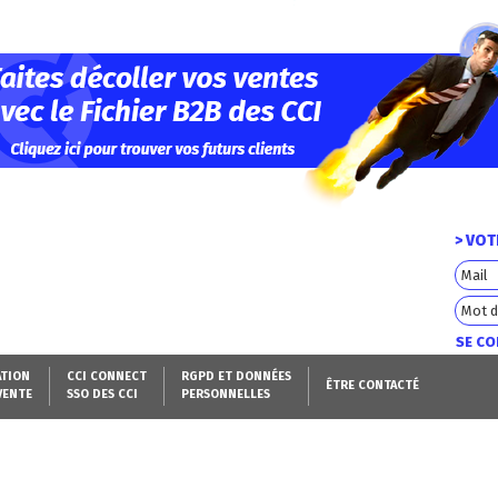
> VO
SE C
ATION
CCI CONNECT
RGPD ET DONNÉES
ÊTRE CONTACTÉ
VENTE
SSO DES CCI
PERSONNELLES
AEF - FICHIER NATION