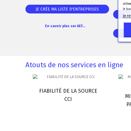
utili
JE CRÉE MA LISTE D'ENTREPRISES
le bo
JE 
Je r
En savoir plus sur AEF...
JE 
Atouts de nos services en ligne
FIABILITÉ DE LA SOURCE
MI
CCI
P