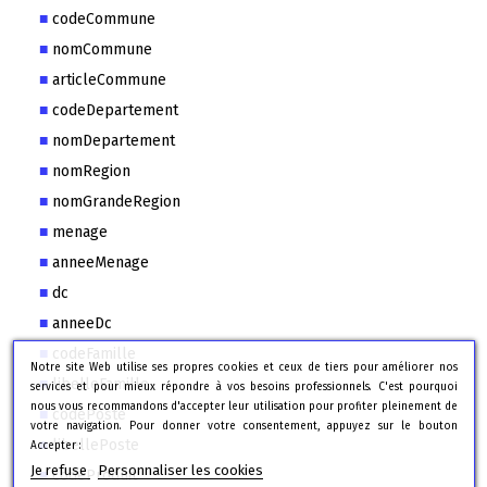
codeCommune
nomCommune
articleCommune
codeDepartement
nomDepartement
nomRegion
nomGrandeRegion
menage
anneeMenage
dc
anneeDc
codeFamille
Notre site Web utilise ses propres cookies et ceux de tiers pour améliorer nos
libelleFamille
services et pour mieux répondre à vos besoins professionnels. C'est pourquoi
nous vous recommandons d'accepter leur utilisation pour profiter pleinement de
codePoste
votre navigation. Pour donner votre consentement, appuyez sur le bouton
libellePoste
Accepter :
Je refuse
Personnaliser les cookies
codeProduit