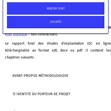
libelleProduit
REJETER TOUT
idc
anneeIdc
J'ACCEPTE
Contenu des études en ligne d’implantation de points de vente
(
voir exemple
- non contractuel)
Le rapport final des études d’implantation IDC en ligne
téléchargeable au format odt, docx ou pdf. Il contient les
chapitres suivants :
AVANT-PROPOS MÉTHODOLOGIQUE
1) IDENTITÉ DU PORTEUR DE PROJET